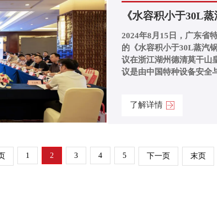
《水容积小于30L蒸
2024年8月15日，广
的《水容积小于30L蒸汽
议在浙江湖州德清莫干山皇冠假日
议是由中国特种设备安全与
了解详情
1
2
3
4
5
页
下一页
末页